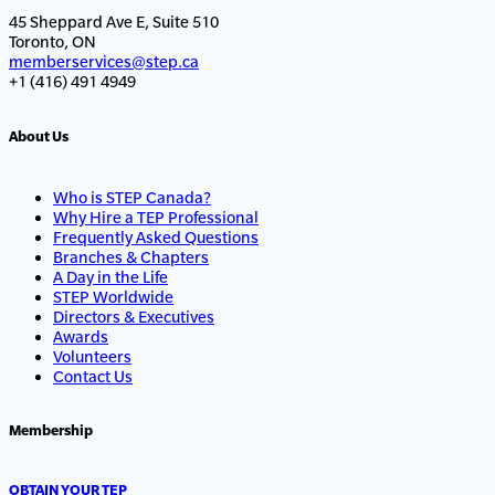
45 Sheppard Ave E, Suite 510
Toronto, ON
memberservices@step.ca
+1 (416) 491 4949
About Us
Who is STEP Canada?
Why Hire a TEP Professional
Frequently Asked Questions
Branches & Chapters
A Day in the Life
STEP Worldwide
Directors & Executives
Awards
Volunteers
Contact Us
Membership
OBTAIN YOUR TEP