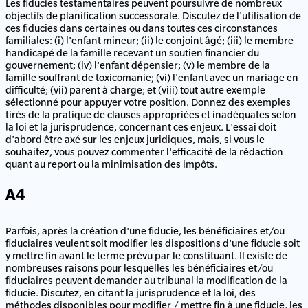
Les fiducies testamentaires peuvent poursuivre de nombreux
objectifs de planification successorale. Discutez de l'utilisation de
ces fiducies dans certaines ou dans toutes ces circonstances
familiales: (i) l'enfant mineur; (ii) le conjoint âgé; (iii) le membre
handicapé de la famille recevant un soutien financier du
gouvernement; (iv) l'enfant dépensier; (v) le membre de la
famille souffrant de toxicomanie; (vi) l'enfant avec un mariage en
difficulté; (vii) parent à charge; et (viii) tout autre exemple
sélectionné pour appuyer votre position. Donnez des exemples
tirés de la pratique de clauses appropriées et inadéquates selon
la loi et la jurisprudence, concernant ces enjeux. L'essai doit
d'abord être axé sur les enjeux juridiques, mais, si vous le
souhaitez, vous pouvez commenter l'efficacité de la rédaction
quant au report ou la minimisation des impôts.
A4
Parfois, après la création d'une fiducie, les bénéficiaires et/ou
fiduciaires veulent soit modifier les dispositions d'une fiducie soit
y mettre fin avant le terme prévu par le constituant. Il existe de
nombreuses raisons pour lesquelles les bénéficiaires et/ou
fiduciaires peuvent demander au tribunal la modification de la
fiducie. Discutez, en citant la jurisprudence et la loi, des
méthodes disponibles pour modifier / mettre fin à une fiducie, les